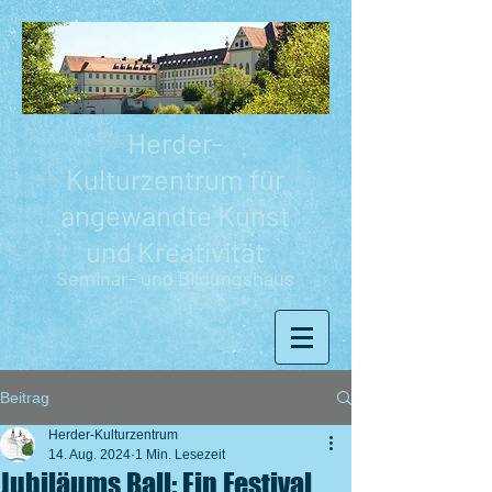
Herder-
Kulturzentrum für
angewandte Kunst
und Kreativität
Seminar- und Bildungshaus
Beitrag
Herder-Kulturzentrum
14. Aug. 2024
1 Min. Lesezeit
Jubiläums Ball: Ein Festival