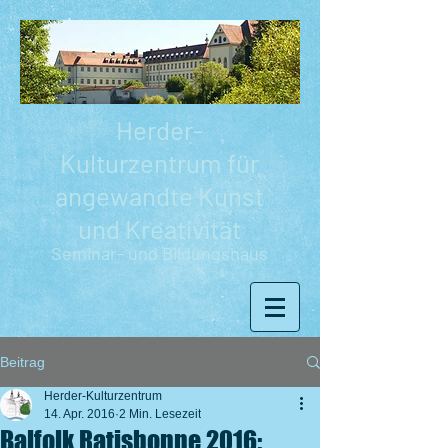
Herder-
Kulturzentrum für
angewandte Kunst
und Kreativität
Seminar- und Bildungshaus
Beitrag
Herder-Kulturzentrum
14. Apr. 2016
2 Min. Lesezeit
Balfolk Ratisbonne 2016: